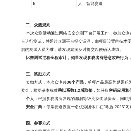
5
人工智能赛道
二、众测规则
本次众测活动通过网络安全众测平台开展工作，参加众测
台进行测试，并通过众测平台提交漏洞，由项目设置的技术
洞的测试人员为准，请发现漏洞及时提交以便确认成绩。
比赛测试过程全程审计，如果发现参赛者有恶意攻击行为
三、奖励方式
奖励方式，本次众测共
36个产品
，单项产品最高奖励累积
奖金，根据基本标准
乘以系数1.2后取整
，如获取
密码应用和
个人：
根据参赛者所发现的漏洞等级兑换奖励资金，同时
安全厂商：
每条赛道设置一名优秀团体并在“粤盾-2023”
四、参赛方式